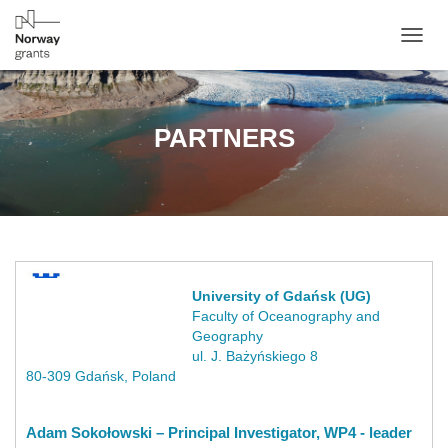
T
O
G
G
L
PARTNERS
E
N
A
V
I
G
A
T
University of Gdańsk (UG)
I
Faculty of Oceanography and
O
N
Geography
ul. J. Bażyńskiego 8
80-309 Gdańsk, Poland
Adam Sokołowski – Principal Investigator, WP4 - leader