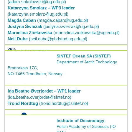
(adam.sokolowski@ug.edu.pl)
Katarzyna Smolarz – WP3 leader
(katarzyna.smolarz@ug.edu.pl)
Magda Caban
(magda.caban@ug.edu.pl)
Justyna Świeżak
(justyna.swiezak@ug.edu.pl)
Marcelina Ziółkowska
(marcelina.ziolkowska@ug.edu.pl)
Neil Dube
(neil.dube@phdstud.ug.edu.pl)
SINTEF Ocean SA (SINTEF)
Department of Arctic Technology
Brattorkaia 17C,
NO-7465 Trondheim, Norway
Ida Beathe Øverjordet – WP1 leader
(ida.beathe.overjordet@sintef.no)
Trond Nordtug
(trond.nordtug@sintef.no)
Institute of Oceanology
,
Polish Academy of Sciences (IO