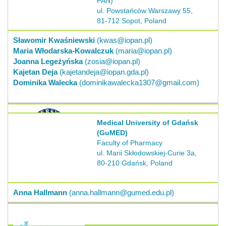
PAN)
ul. Powstańców Warszawy 55,
81-712 Sopot, Poland
Sławomir Kwaśniewski
(kwas@iopan.pl)
Maria Włodarska-Kowalczuk
(maria@iopan.pl)
Joanna Legeżyńska
(zosia@iopan.pl)
Kajetan Deja
(kajetandeja@iopan.gda.pl)
Dominika Walecka
(dominikawalecka1307@gmail.com)
Medical University of Gdańsk
(GuMED)
Faculty of Pharmacy
ul. Marii Skłodowskiej-Curie 3a,
80-210 Gdańsk, Poland
Anna Hallmann
(anna.hallmann@gumed.edu.pl)